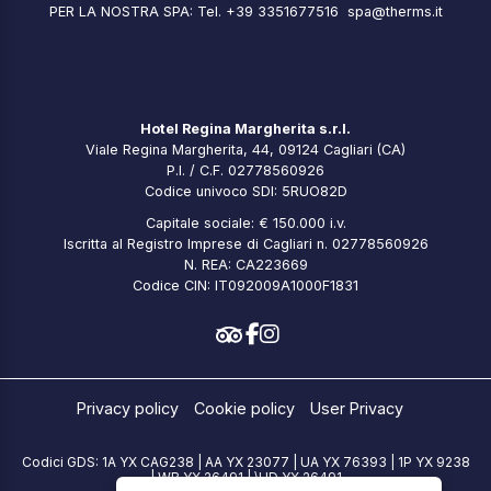
PER LA NOSTRA SPA: Tel. +39 3351677516
spa@therms.it
Hotel Regina Margherita s.r.l.
Viale Regina Margherita, 44, 09124 Cagliari (CA)
P.I. / C.F. 02778560926
Codice univoco SDI: 5RUO82D
Capitale sociale: € 150.000 i.v.
Iscritta al Registro Imprese di Cagliari n. 02778560926
N. REA: CA223669
Codice CIN: IT092009A1000F1831
Privacy policy
Cookie policy
User Privacy
Codici GDS: 1A YX CAG238 | AA YX 23077 | UA YX 76393 | 1P YX 9238
| WB YX 26491 | \HD YX 26491