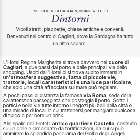
NEL CUORE DI CAGLIARI, VICINO A TUTTO
Dintorni
Vicoli stretti, piazzette, chiese antiche e conventi.
Benvenuti nel centro di Cagliari, dove la Sardegna ha tutto
un altro sapore.
L'Hotel Regina Margherita si trova davvero nel
cuore di
Cagliari
, a due passi dal porto e dalle principali vie dello
shopping. Usciti dall'Hotel ci si trova subito immersi in
un'
atmosfera suggestiva, fatta di piccole vie,
trattorie, locali caratteristici e una luce particolare
,
che solo una città affacciata sul mare può regalare.
A pochi passi di distanza la famosa
via Roma
, sede della
caratteristica passeggiata che costeggia il porto. Sotto i
portici e nelle vie tutte intorno i negozi più belli della città e
una miriade di locali in cui trattenersi per mangiare qualcosa
di tipico o per bere un drink.
Alle spalle dell'Hotel l'
antico quartiere Castello
, costruito
su un colle e circondato da fortificazioni, da cui si può
ammirare lo splendido panorama del Golfo degli Angeli.