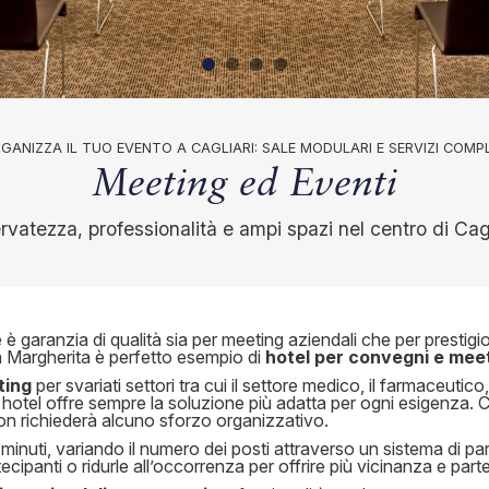
GANIZZA IL TUO EVENTO A CAGLIARI: SALE MODULARI E SERVIZI COMP
Meeting ed Eventi
rvatezza, professionalità e ampi spazi nel centro di Cagl
̀ garanzia di qualità sia per meeting aziendali che per prestigi
na Margherita è perfetto esempio di
hotel per convegni e mee
ting
per svariati settori tra cui il settore medico, il farmaceutic
 hotel offre sempre la soluzione più adatta per ogni esigenza. C
n richiederà alcuno sforzo organizzativo.
hi minuti, variando il numero dei posti attraverso un sistema di p
rtecipanti o ridurle all’occorrenza per offrire più vicinanza e par