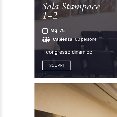
Sala Stampace
1+2
Mq
78
Capienza
60 persone
Il congresso dinamico
SCOPRI