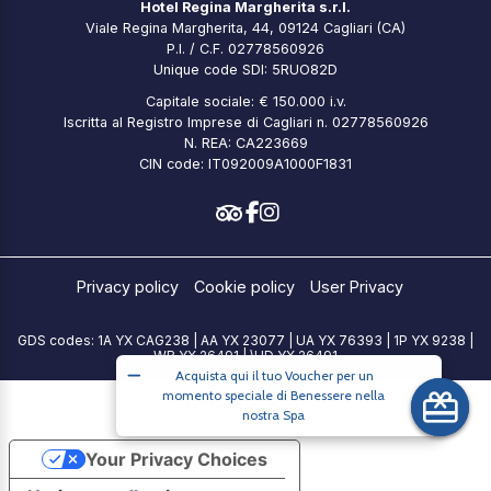
Hotel Regina Margherita s.r.l.
Viale Regina Margherita, 44, 09124 Cagliari (CA)
P.I. / C.F. 02778560926
Unique code SDI: 5RUO82D
Capitale sociale: € 150.000 i.v.
Iscritta al Registro Imprese di Cagliari n. 02778560926
N. REA: CA223669
CIN code: IT092009A1000F1831
Privacy policy
Cookie policy
User Privacy
GDS codes: 1A YX CAG238 | AA YX 23077 | UA YX 76393 | 1P YX 9238 |
WB YX 26491 | \HD YX 26491
Acquista qui il tuo Voucher per un
momento speciale di Benessere nella
Accessibility
nostra Spa
Your Privacy Choices