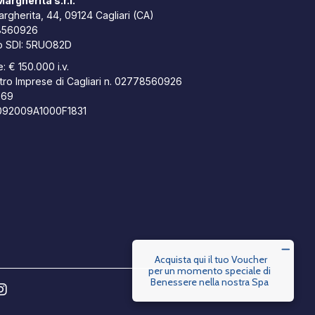
argherita s.r.l.
rgherita, 44, 09124 Cagliari (CA)
778560926
o SDI: 5RUO82D
: € 150.000 i.v.
istro Imprese di Cagliari n. 02778560926
669
T092009A1000F1831
Acquista qui il tuo Voucher
per un momento speciale di
Benessere nella nostra Spa