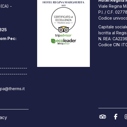
Hotel Regina M
 (CA) -
Viale Regina Ma
P.I. / C.F. 02
Codice univoc
Capitale sociale
8325
Iscritta al Reg
com
Pec:
N. REA: CA223
Codice CIN: I
--------------
--------------
spa@therms.it
vacy